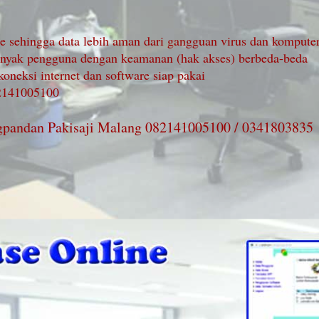
ne sehingga data lebih aman dari gangguan virus dan kompute
anyak pengguna dengan keamanan (hak akses) berbeda-beda
koneksi internet dan software siap pakai
82141005100
angpandan Pakisaji Malang 082141005100 / 0341803835